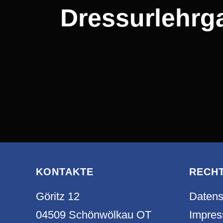
Dressurlehrga
KONTAKTE
RECH
Göritz 12
Datens
04509 Schönwölkau OT
Impre