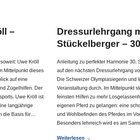
ll –
Dressurlehrgang m
Stückelberger – 30
soweit: Uwe Kröll
Anleitung zu perfekter Harmonie 30. 
m Mittelpunkt dieses
auf den nächsten Dressurlehrgang von
lick auf eine
Die Schweizer Olympiasiegerin und We
nd Zügelhilfen. Der
Veranstaltung durch. Im Mittelpunkt 
ports. Uwe Kröll ist
feinsten Hilfen zu mehr Losgelassenh
eine langjährige
eigenen Pferd zu gelangen: eine sch
en die Basis für…
und Wohlbefinden des Pferdes im Vor
Besonders lehrreich wird es am Sa
Weiterlesen →