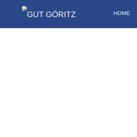
HOME
Aktuelles und mehr zu Pferdepension, Reitschule, Pferde