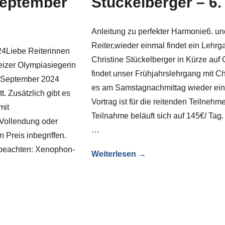
September
Stückelberger – 6.
Anleitung zu perfekter Harmonie6. un
Reiter,wieder einmal findet ein Lehr
24Liebe Reiterinnen
Christine Stückelberger in Kürze auf G
eizer Olympiasiegerin
findet unser Frühjahrslehrgang mit Chr
9. September 2024
es am Samstagnachmittag wieder ein
t. Zusätzlich gibt es
Vortrag ist für die reitenden Teilnehme
mit
Teilnahme beläuft sich auf 145€/ Ta
 Vollendung oder
…
m Preis inbegriffen.
 beachten: Xenophon-
Weiterlesen →