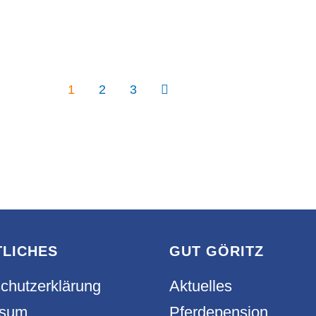
1
2
3
TLICHES
GUT GÖRITZ
chutzerklärung
Aktuelles
ssum
Pferdepension