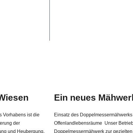
 Wiesen
Ein neues Mähwerk
s Vorhabens ist die
Einsatz des Doppelmessermähwerks z
erung der
Offenlandlebensräume Unser Betrieb 
ftung und Heubergung.
Doppelmessermähwerk zur gezielten 