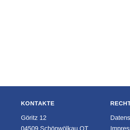
KONTAKTE
RECH
Göritz 12
Datens
04509 Schönwölkau OT
Impre