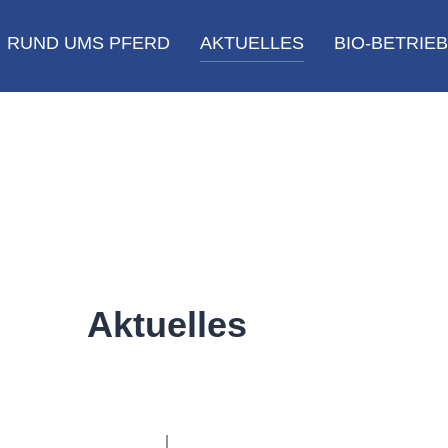
RUND UMS PFERD
AKTUELLES
BIO-BETRIEB
Aktuelles
verkauf und Pferdezucht gibt es unter
http://www.reitschule.onl