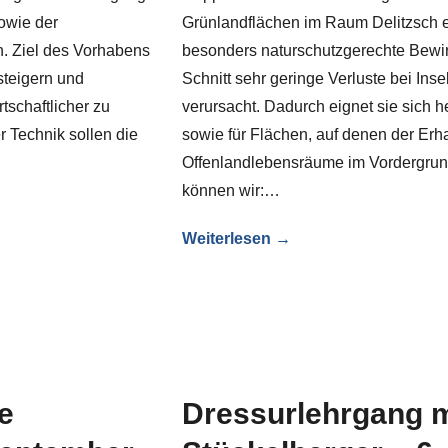
sowie der
Grünlandflächen im Raum Delitzsch e
n. Ziel des Vorhabens
besonders naturschutzgerechte Bewirt
 steigern und
Schnitt sehr geringe Verluste bei Ins
tschaftlicher zu
verursacht. Dadurch eignet sie sich 
r Technik sollen die
sowie für Flächen, auf denen der Erha
Offenlandlebensräume im Vordergru
können wir:…
Weiterlesen →
e
Dressurlehrgang m